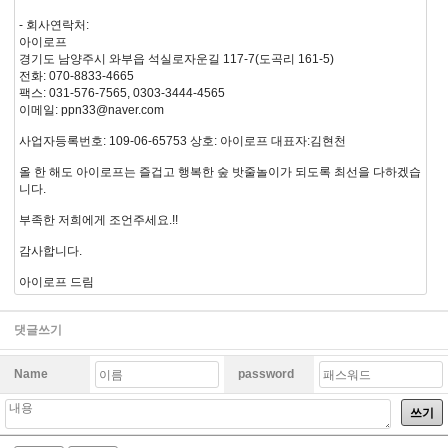
- 회사연락처:
아이로프
경기도 남양주시 와부읍 석실로자운길 117-7(도곡리 161-5)
전화: 070-8833-4665
팩스: 031-576-7565, 0303-3444-4565
이메일: ppn33@naver.com
사업자등록번호: 109-06-65753 상호: 아이로프 대표자:김현천
올 한 해도 아이로프는 즐겁고 행복한 숲 밧줄놀이가 되도록 최선을 다하겠습
니다.
부족한 저희에게 조언주세요.!!
감사합니다.
아이로프 드림
댓글쓰기
Name
password
쓰기