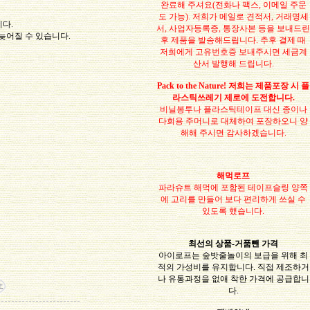
완료해 주셔요(전화나 팩스, 이메일 주문
도 가능). 저희가 메일로 견적서, 거래명세
니다.
서, 사업자등록증, 통장사본 등을 보내드린
늦어질 수 있습니다.
후 제품을 발송해드립니다. 추후 결제 때
저희에게 고유번호증 보내주시면 세금계
산서 발행해 드립니다.
Pack to the Nature! 저희는 제품포장 시 플
라스틱쓰레기 제로에 도전합니다.
비닐봉투나 플라스틱테이프 대신 종이나
다회용 주머니로 대체하여 포장하오니 양
해해 주시면 감사하겠습니다.
해먹로프
파라슈트 해먹에 포함된 테이프슬링 양쪽
에 고리를 만들어 보다 편리하게 쓰실 수
있도록 했습니다.
최선의 상품-거품뺀 가격
아이로프는 숲밧줄놀이의 보급을 위해 최
적의 가성비를 유지합니다. 직접 제조하거
나 유통과정을 없애 착한 가격에 공급합니
다.