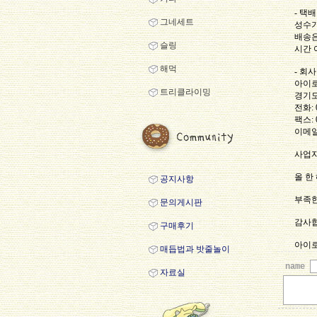
- 택
그네세트
성수기
배송은
슬링
시간 
해먹
- 회
아이
트리클라이밍
경기도
전화: 0
팩스: 0
이메일:
사업자
올 한
공지사항
부족한
문의게시판
감사합
구매후기
아이
매듭법과 밧줄놀이
name
자료실