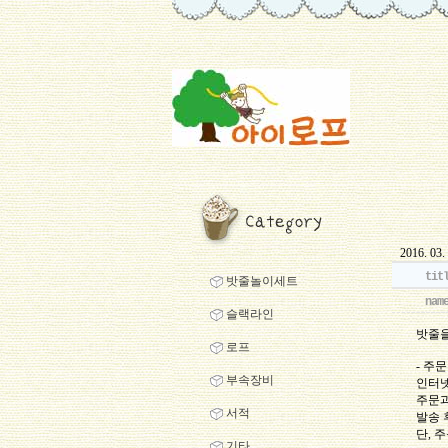
2016. 03.
tit
밧줄놀이세트
nam
슬랙라인
밧줄을
로프
- 주
부속장비
인터넷
주문과
서적
발송 
단, 
기타