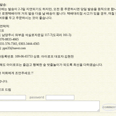
배발송:
에는 발송이 2-3일 지연되기도 하지만, 오전 중 주문하시면 당일 발송을 원칙으로 합
 로젠택배이며 거의 발송 다음 날 배송이 됩니다. 택배대리점 사고가 있을 경우, 며칠 
여유를 두고 주문하시는 것이 좋습니다.
사연락처:
로프
 남양주시 와부읍 석실로자운길 117-7(도곡리 161-5)
70-8833-4665
31-576-7565, 0303-3444-4565
 ppn33@naver.com
등록번호: 109-06-65753 상호: 아이로프 대표자:김현천
 해도 아이로프는 즐겁고 행복한 숲 밧줄놀이가 되도록 최선을 다하겠습니다.
 저희에게 조언주세요.!!
니다.
로프 드림
password