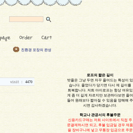
길이가 몇미터나요?
친환경 포장의 완성
이 달의 행사, 신규제
품 등
휴가일정을 알려드
립니다.
보조로프 색 주문
로프의 짧은 길이
밧줄은 그냥 두면 자꾸 줄어드는 특성이 있
4470
visit :
습니다. 줄었다가 당기면 다시 제 길이를
회복합니다. 저희 아이로프는 항상 여유있
게 좀 더 길게 자르지만 보관하다보면 줄어
들어 원래보다 짧아질 수 있음을 양해해 주
시면 감사하겠습니다.
학교나 관공서의 후불주문
신용카드구매는 저희 사이트에서 직접 주
문결제하시면 되고, 후불 입금일 경우 제품
을 장바구니에 넣고 무통장 입금으로 주문